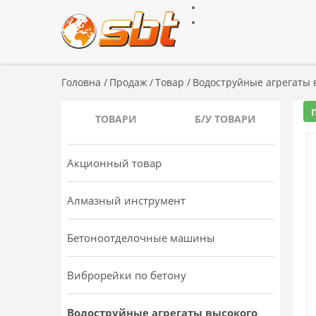
Головна
/
Продаж
/
Товар
/
Водоструйные агрегаты 
ТОВАРИ
Б/У ТОВАРИ
Акционный товар
Алмазный инструмент
Бетоноотделочные машины
Виброрейки по бетону
Водоструйные агрегаты высокого