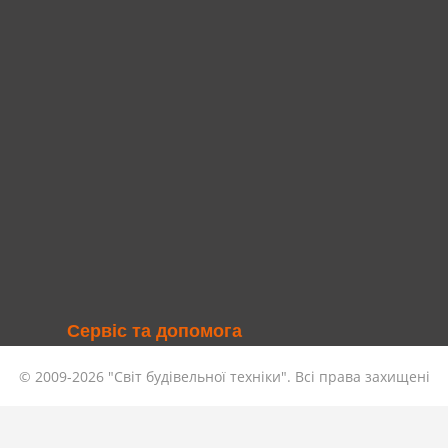
Сервіс та допомога
Умови оренди
©
2009-2026
"Світ будівельної техніки". Всі права захищені
Оплата та доставка
Договір оренди