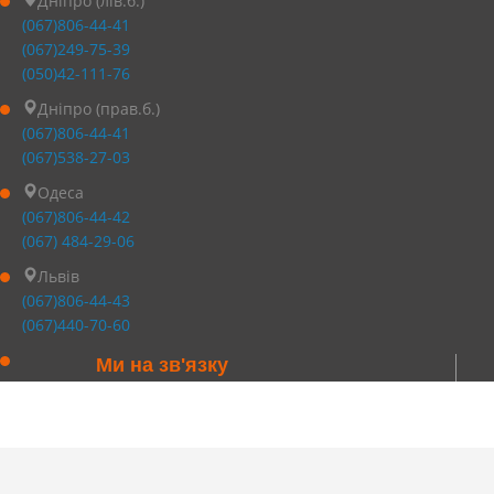
Дніпро (лів.б.)
(067)806-44-41
(067)249-75-39
(050)42-111-76
Дніпро (прав.б.)
(067)806-44-41
(067)538-27-03
Одеса
(067)806-44-42
(067) 484-29-06
Львів
(067)806-44-43
(067)440-70-60
Ми на зв'язку
Київ
(067)806-43-44
Львів
(067)806-44-43