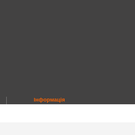
Інформація
Про компанію
Наші філії
Вакансії