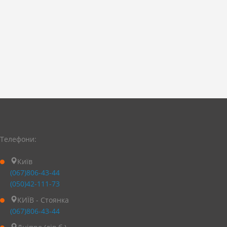
Телефони:
Київ
(067)806-43-44
(050)42-111-73
КИЇВ - Стоянка
(067)806-43-44