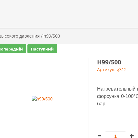
высокого давления
/
h99/500
Попередній
Наступний
H99/500
Артикул: g312
Нагревательный 
форсунка 0-100°
бар