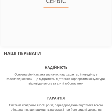
СЕРВІС
апарату високого тиску Falch T25
(2500 бар) - знижка 30%!
ДЕТАЛЬНІШЕ
НАШІ ПЕРЕВАГИ
ДОСТАВКА ПО КИЄВУ -
Безкоштовно, доставимо при
НАДІЙНІСТЬ
оплаті оренди від 3000 грн
Основна цінність, яка визначає наш характер і поведінку у
взаємовідносинах - це відкритість, підтримка корпоративної культури,
відповідальність за взяті зобов'язання
ДЕТАЛЬНІШЕ
ГАРАНТІЯ
Система контролю якості робіт, передпродажна підготовка всього
обладнання, що надходить на склад і при його видачі, дозволяє