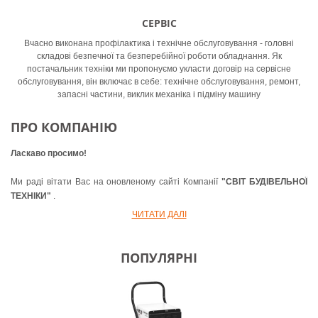
ДЕТАЛЬНІШЕ
СЕРВІС
Вчасно виконана профілактика і технічне обслуговування - головні
складові безпечної та безперебійної роботи обладнання. Як
постачальник техніки ми пропонуємо укласти договір на сервісне
обслуговування, він включає в себе: технічне обслуговування, ремонт,
запасні частини, виклик механіка і підміну машину
ПРО КОМПАНІЮ
Ласкаво просимо!
РЕМОНТ ТА СЕРВІСНЕ
Ми раді вітати Вас на оновленому сайті Компанії
"СВІТ БУДІВЕЛЬНОЇ
ОБСЛУГОВУВАННЯ ОБЛАДНАННЯ
ТЕХНІКИ"
.
ВІД SBT -
ЧИТАТИ ДАЛІ
Ми команда СБТ - ваш національний партнер з продажу та оренди
зробить ваше життя простіше!
будівельного обладнання та інструменту.
ПОПУЛЯРНІ
ДЕТАЛЬНІШЕ
У нас, Ви завжди знайдете саме те, що в даний момент Вам необхідно.
Ми завжди там, де потрібні і допоможемо тоді, коли Ви цього
потребуєте. З хорошим настроєм, ми слухаємо Ваші побажання і робимо
робочі дні наших клієнтів легше і краще. Професіоналізм і відкритість