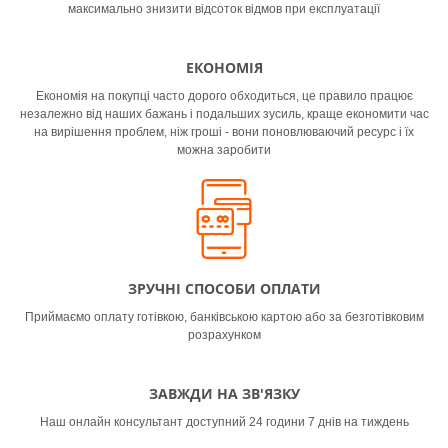
максимально знизити відсоток відмов при експлуатації
ЕКОНОМІЯ
Економія на покупці часто дорого обходиться, це правило працює
ОРЕНДА ОБЛАДНАННЯ ВІД SBT -
незалежно від наших бажань і подальших зусиль, краще економити час
завжди більше можливостей!
на вирішення проблем, ніж гроші - вони поновлюваючий ресурс і їх
можна заробити
ДЕТАЛЬНІШЕ
ЗРУЧНІ СПОСОБИ ОПЛАТИ
Приймаємо оплату готівкою, банківською картою або за безготівковим
розрахунком
ПРОДАЖ ОБЛАДНАННЯ ВІД SBT -
ЗАВЖДИ НА ЗВ'ЯЗКУ
завжди перевірена якість
Наш онлайн консультант доступний 24 години 7 днів на тиждень