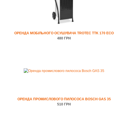
допомагає нам ділитися знаннями та ентузіазмом з клієнтами і
партнерами. Цей шлях став нашою місією. Ми впевнені, що можемо
поліпшити не тільки робочий процес, але і життя наших клієнтів в цілому.
Адже гарний настрій протягом дня і впевненість в успіху це те, що дає
всім нам можливість відчувати всю повноту і радість часу проведеного з
сім'єю, дітьми та зустрічей з друзями.
ОРЕНДА МОБІЛЬНОГО ОСУШУВАЧА TROTEC TTK 170 ЕСО
480 ГРН
На нашому сайті Ви зможете
переглянути технічну інформацію
будівельного обладнання, підібрати найкращу модель для купівлі
або
оренди
та/або
поставити запитання
нашим фахівцям.
ОРЕНДА ПРОМИСЛОВОГО ПИЛОСОСА BOSCH GAS 35
510 ГРН