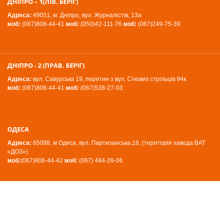
ДНІПРО – 1(ЛІВ. БЕРІГ)
Адреса:
49051, м. Дніпро, вул. Журналістів, 13а
моб:
(067)806-44-41
моб:
(050)42-111-76
моб:
(067)249-75-39
ДНІПРО - 2 (ПРАВ. БЕРІГ)
Адреса:
вул. Савурська 19, перетин з вул. Січових стрільців 94к
моб:
(067)806-44-41
моб:
(067)538-27-03
ОДЕСА
Адреса:
65098, м Одеса, вул. Партизанська,16, (територія завода ВАТ
«ДОЗ»)
моб:
(067)806-44-42
моб:
(067) 484-29-06