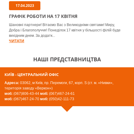
17.04.2023
ГРАФІК РОБОТИ НА 17 КВІТНЯ
Шановні партнери! Вітаємо Вас з Великодніми святами! Миру,
Добра і Благополуччя! Понеділок 17 квітня у більшості філій буде
вихідним днем. За додатк...
ЧИТАТИ
НАШІ ПРЕДСТАВНИЦТВА
КИЇВ - ЦЕНТРАЛЬНИЙ ОФІС
Адреса:
03062, м Київ, пр. Перемоги, 67, корп. S (ст. м. «Нивки»,
територія заводу «Веркон»)
моб:
(067)806-43-44
моб:
(067)467-24-61
моб:
(067)467-24-70
моб:
(050)42-111-73