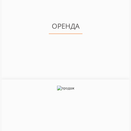
ДЕТАЛЬНІШЕ
ОРЕНДА
Ми працюємо під час війни
Шановні партнери!
Компанія ТОВ «Світ Будівельної Техніки» висловлює
Вам свою повагу та повідомляє, що для покращення
якості обслуговування та йдучи назустріч Вашим
побажанням ми змінюємо графік роботи пунктів
прокату інструменту.
РОЗКЛАД РОБОТИ