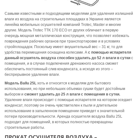
Самыми известными и подходящими моделями для удаления излишней
влаги из воздуха на строительных площадках в Украине является
линейка мобильных осушителей компаний Trotec, Master и многие
другие. Mодель Trotec TTK 170 ЕСО от других обличает в первую
очередь мощная металлическая конструкция, что позволяет избежать
повреждения рабочих органов при транспортировке и в условиях
стройплощадок. Поскольку имеет внушительный вес – 31 кг, то для
удобства перемещения оснащена колесами. А
с помощью испарителя
данный осушитель воздуха способен удалить до 52 л влаги в сутки
с
помещения, и в случае подключения дренажного насоса сможет
обеспечить постоянный слив конденсата, а исходя из этого –
беспрерывное удаление влаги.
Модель Ballu 25L
хоть и относится к моделям для бытового
использования, но при небольших объемах сушки будет достойным
выбором и
сможет удалить до 25 л влаги с помещения в сутки.
Удаление влаги происходит с помощью испарителя на котором оседает
конденсат, поэтому он очень чувствителен к пыли и длительное
использование в запыленном помещении приведет к значительной
потери производительности. Аренда осушителя воздуха Ballu 25L
подходит для помещений, в которых полностью прекращены
строительные работы.
ПРОКАТ ОСУШИТЕЛЯ ВОЗДУХА –