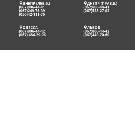
ДНЕПР (ЛЕВ.Б.)
ДНЕПР (ПРАВ.Б.)
(067)806-44-41
(067)806-44-41
(067)249-75-39
(067)538-27-03
(050)42-111-76
ОДЕССА
ЛЬВОВ
(067)806-44-42
(067)806-44-43
(067) 484-29-06
(067)440-70-60
ПРОДАЖА
НОВОСТИ
АРЕНДА
ОПЛАТА И ДОСТАВКА
СЕРВИС
ДОГОВОР АРЕНДЫ
©
2009-2026
"Світ будівельної техніки". Все права защищены