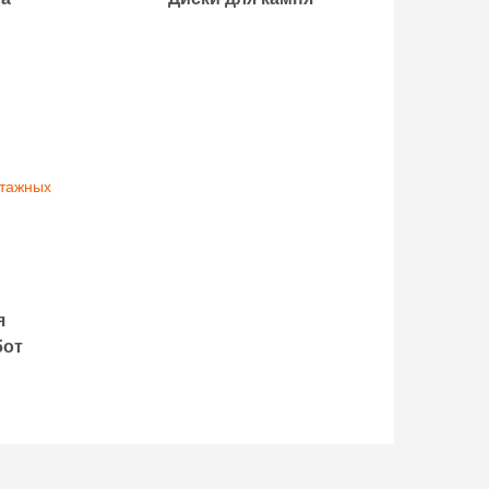
я
бот