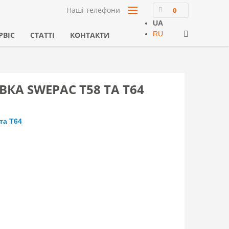
Наші телефони
0
UA
RU
РВІС
СТАТТІ
КОНТАКТИ
ВКА SWEPAC T58 ТА T64
та T64