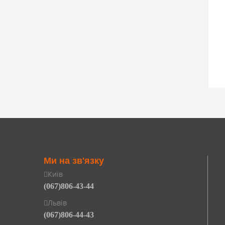
Ми на зв'язку
Київ
(067)806-43-44
Львів
(067)806-44-43