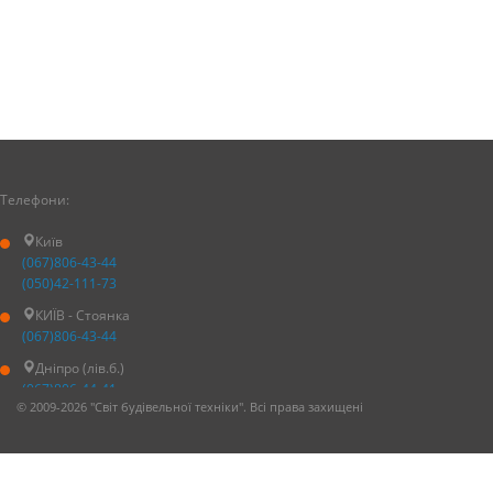
Телефони:
Київ
(067)806-43-44
(050)42-111-73
КИЇВ - Стоянка
(067)806-43-44
Дніпро (лів.б.)
(067)806-44-41
©
2009-2026
"Світ будівельної техніки". Всі права захищені
(067)249-75-39
(050)42-111-76
Дніпро (прав.б.)
(067)806-44-41